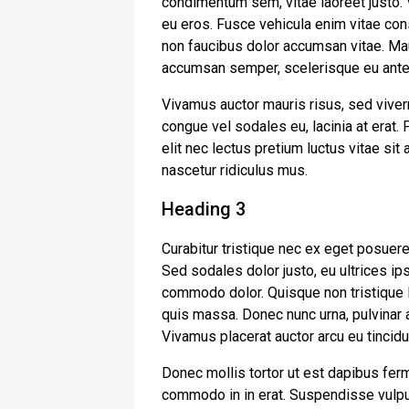
condimentum sem, vitae laoreet justo.
eu eros. Fusce vehicula enim vitae cons
non faucibus dolor accumsan vitae. Maur
accumsan semper, scelerisque eu ante
Vivamus auctor mauris risus, sed viver
congue vel sodales eu, lacinia at erat. Ph
elit nec lectus pretium luctus vitae si
nascetur ridiculus mus.
Heading 3
Curabitur tristique nec ex eget posuere. 
Sed sodales dolor justo, eu ultrices ip
commodo dolor. Quisque non tristique l
quis massa. Donec nunc urna, pulvinar a
Vivamus placerat auctor arcu eu tincidu
Donec mollis tortor ut est dapibus ferm
commodo in in erat. Suspendisse vulput