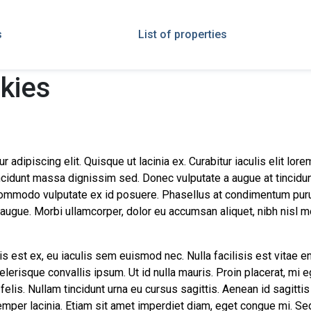
s
List of properties
okies
dipiscing elit. Quisque ut lacinia ex. Curabitur iaculis elit lorem, 
cidunt massa dignissim sed. Donec vulputate a augue at tincidun
 commodo vulputate ex id posuere. Phasellus at condimentum puru
ugue. Morbi ullamcorper, dolor eu accumsan aliquet, nibh nisl mol
s est ex, eu iaculis sem euismod nec. Nulla facilisis est vitae e
celerisque convallis ipsum. Ut id nulla mauris. Proin placerat, mi 
 felis. Nullam tincidunt urna eu cursus sagittis. Aenean id sagittis
per lacinia. Etiam sit amet imperdiet diam, eget congue mi. Sed sa