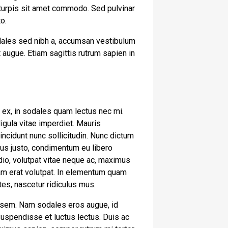
 turpis sit amet commodo. Sed pulvinar
to.
odales sed nibh a, accumsan vestibulum
 augue. Etiam sagittis rutrum sapien in
is ex, in sodales quam lectus nec mi.
igula vitae imperdiet. Mauris
incidunt nunc sollicitudin. Nunc dictum
ctus justo, condimentum eu libero
dio, volutpat vitae neque ac, maximus
quam erat volutpat. In elementum quam
es, nascetur ridiculus mus.
e sem. Nam sodales eros augue, id
Suspendisse et luctus lectus. Duis ac