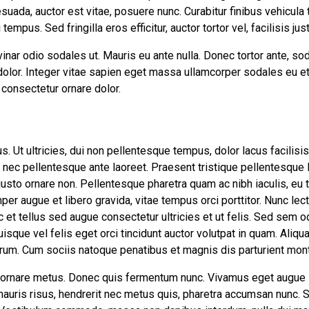
suada, auctor est vitae, posuere nunc. Curabitur finibus vehicula
empus. Sed fringilla eros efficitur, auctor tortor vel, facilisis jus
inar odio sodales ut. Mauris eu ante nulla. Donec tortor ante, s
 dolor. Integer vitae sapien eget massa ullamcorper sodales eu et
 consectetur ornare dolor.
us. Ut ultricies, dui non pellentesque tempus, dolor lacus facilis
, nec pellentesque ante laoreet. Praesent tristique pellentesque l
usto ornare non. Pellentesque pharetra quam ac nibh iaculis, eu t
mper augue et libero gravida, vitae tempus orci porttitor. Nunc le
 et tellus sed augue consectetur ultricies et ut felis. Sed sem o
uisque vel felis eget orci tincidunt auctor volutpat in quam. Ali
trum. Cum sociis natoque penatibus et magnis dis parturient mont
 id, ornare metus. Donec quis fermentum nunc. Vivamus eget augu
auris risus, hendrerit nec metus quis, pharetra accumsan nunc. 