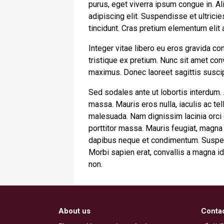
purus, eget viverra ipsum congue in. A
adipiscing elit. Suspendisse et ultrici
tincidunt. Cras pretium elementum elit
Integer vitae libero eu eros gravida c
tristique ex pretium. Nunc sit amet co
maximus. Donec laoreet sagittis suscipi
Sed sodales ante ut lobortis interdum.
massa. Mauris eros nulla, iaculis ac tel
malesuada. Nam dignissim lacinia orci eu
porttitor massa. Mauris feugiat, magna s
dapibus neque et condimentum. Suspend
Morbi sapien erat, convallis a magna id
non.
About us
Conta