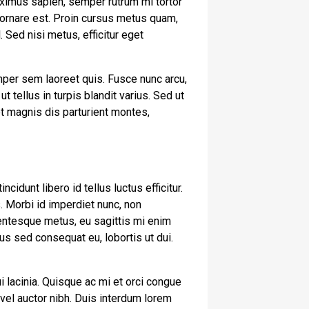
ximus sapien, semper rutrum mi tortor
t ornare est. Proin cursus metus quam,
 Sed nisi metus, efficitur eget
mper sem laoreet quis. Fusce nunc arcu,
ut tellus in turpis blandit varius. Sed ut
et magnis dis parturient montes,
cidunt libero id tellus luctus efficitur.
. Morbi id imperdiet nunc, non
lentesque metus, eu sagittis mi enim
us sed consequat eu, lobortis ut dui.
i lacinia. Quisque ac mi et orci congue
vel auctor nibh. Duis interdum lorem