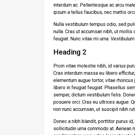
interdum ac. Pellentesque ac arcu male
ipsum a tellus faucibus, nec mattis orci t
Nulla vestibulum tempus odio, sed pulv
nulla. Cras ut accumsan nibh, ut mollis
feugiat. Nunc vitae mi urna. Vestibulum
Heading 2
Proin vitae molestie nibh, id varius pur
Cras interdum massa eu libero efficitur
elementum augue tortor, vitae rhoncus j
libero in feugiat feugiat. Phasellus se
semper, dictum vestibulum felis. Donec
posuere orci. Cras eu ultrices augue. Q
non nunc accumsan, ut suscipit nibh ru
Donec a nibh blandit, porttitor purus
sollicitudin urna commodo at. Aenean m