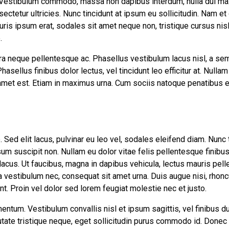
 Vestibulum commodo, massa non dapibus interdum, nulla dui ma
ectetur ultricies. Nunc tincidunt at ipsum eu sollicitudin. Nam e
is ipsum erat, sodales sit amet neque non, tristique cursus nisl.
.
ra neque pellentesque ac. Phasellus vestibulum lacus nisl, a se
asellus finibus dolor lectus, vel tincidunt leo efficitur at. Nullam 
t amet est. Etiam in maximus urna. Cum sociis natoque penatibus 
Sed elit lacus, pulvinar eu leo vel, sodales eleifend diam. Nunc tin
sum suscipit non. Nullam eu dolor vitae felis pellentesque finibus
acus. Ut faucibus, magna in dapibus vehicula, lectus mauris pel
 vestibulum nec, consequat sit amet urna. Duis augue nisi, rhonc
nt. Proin vel dolor sed lorem feugiat molestie nec et justo.
entum. Vestibulum convallis nisl et ipsum sagittis, vel finibus du
ate tristique neque, eget sollicitudin purus commodo id. Donec 