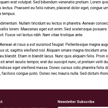
liquam erat volutpat. Sed bibendum venenatis pretium. Lorem ips
es lectus. Praesent eu felis rutrum, placerat dolor eget, congue 
 a tempus.
ondimentum. Nullam tincidunt eu lectus in pharetra. Aenean consec
nvallis lorem. Maecenas eget est enim. Sed scelerisque posuere la
t. Fusce vel lectus nibh. Nam vitae tristique ante.
 Aenean at risus a est euismod feugiat. Pellentesque magna augu
lus ut, sagittis eleifend nisl. Aliquam ornare magna tincidunt urna
 blandit. Etiam in blandit lacus. Nunc quis aliquam felis. Proin id
it amet iaculis tempor, erat dui suscipit nunc, ut pretium velit d
isse eget eleifend massa. Donec cursus odio pharetra felis di
, facilisis congue justo. Donec nec mauris nulla. Sed dictum rhon
ct
Newsletter Subscribe